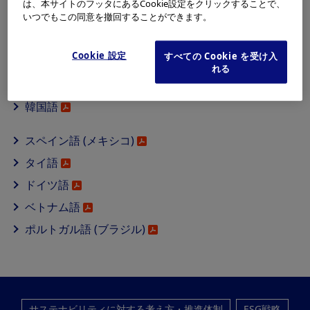
は、本サイトのフッタにあるCookie設定をクリックすることで、
いつでもこの同意を撤回することができます。
日本語
英語
Cookie 設定
すべての Cookie を受け入
中国語 (简体)
れる
中国語 (繁体)
韓国語
スペイン語 (メキシコ)
タイ語
ドイツ語
ベトナム語
ポルトガル語 (ブラジル)
サステナビリティに対する考え方・推進体制
ESG戦略