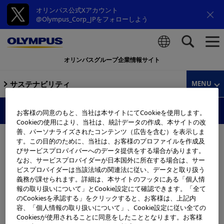
オリンパス公式Xアカウント
@Olympus_Corp_JPをフォローしよう
オリンパスグループ企業情報サイト
検索
サステナビリティ
MENU
サプライヤーハンドブック
お客様の同意のもと、当社は本サイトにてCookieを使用します。
Cookieの使用により、当社は、統計データの作成、本サイトの改
善、パーソナライズされたコンテンツ（広告を含む）を表示しま
サプライヤーハンドブックは、オリンパスの調達、品質管
す。この目的のために、当社は、お客様のプロファイルを作成及
理、規制および法的要求事項に関するコンプライアンスな
びサービスプロバイバーへのデータ提供をする場合があります。
なお、サービスプロバイダーが日本国外に所在する場合は、サー
ど、オリンパスのサプライヤーが、オリンパスからの期待
ビスプロバイダーは当該法域の関連法に従い、データと取り扱う
に応えるために遵守すべき基本方針、工程、手続きの概要
義務が課せられます。詳細は、本サイトのフッタにある「個人情
と、オリンパスのサプライヤーライフサイクルに関する全
報の取り扱いについて」とCookie設定にて確認できます。「全て
のCookiesを承認する」をクリックすると、お客様は、上記内
体的な方針を示します。
容、「個人情報の取り扱いについて」、Cookie設定に従い全ての
サプライヤーハンドブックは以下に掲載をしております。
Cookiesが使用されることに同意をしたこととなります。お客様