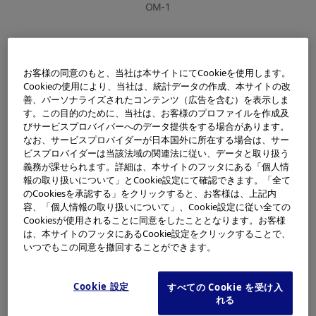
OM-1
お客様の同意のもと、当社は本サイトにてCookieを使用します。
Cookieの使用により、当社は、統計データの作成、本サイトの改
善、パーソナライズされたコンテンツ（広告を含む）を表示しま
す。この目的のために、当社は、お客様のプロファイルを作成及
びサービスプロバイバーへのデータ提供をする場合があります。
なお、サービスプロバイダーが日本国外に所在する場合は、サー
ビスプロバイダーは当該法域の関連法に従い、データと取り扱う
義務が課せられます。詳細は、本サイトのフッタにある「個人情
報の取り扱いについて」とCookie設定にて確認できます。「全て
のCookiesを承認する」をクリックすると、お客様は、上記内
容、「個人情報の取り扱いについて」、Cookie設定に従い全ての
Cookiesが使用されることに同意をしたこととなります。お客様
米谷 美久
（まいたに よしひさ）
は、本サイトのフッタにあるCookie設定をクリックすることで、
いつでもこの同意を撤回することができます。
1933年1月8日香川県観音寺市生まれ。少年の頃から
カメラに親しみ、写真を撮ることが好きだった。大
Cookie 設定
すべての Cookie を受け入
学では機械工学を学ぶ。
れる
1956（昭和31）年にオリンパス光学工業株式会社