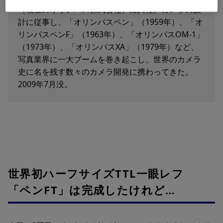
（現在のオリンパス株式会社）に入社。カメラの設
計に従事し、「オリンパスペン」（1959年）、「オ
リンパスペンF」（1963年）、「オリンパスOM-1」
（1973年）、「オリンパスXA」（1979年）など、
写真業界に一大ブームを巻き起こし、世界のカメラ
史に名を残す数々のカメラ開発に携わってきた。
2009年7月没。
世界初ハーフサイズTTL一眼レフ
「ペンFT」は完成したけれど…