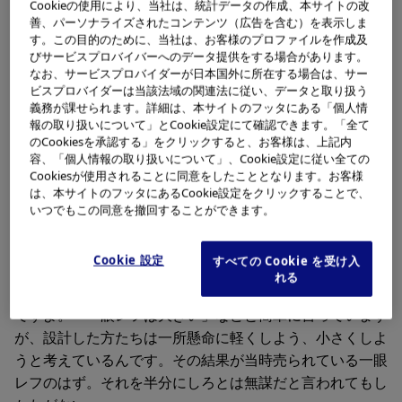
だかるのが、他でもない「技術の壁」です。小さくとはい
Cookieの使用により、当社は、統計データの作成、本サイトの改
善、パーソナライズされたコンテンツ（広告を含む）を表示しま
っても、どれくらいの小ささが求められているのか。宣伝
す。この目的のために、当社は、お客様のプロファイルを作成及
の立場からは1mm、1g小さくても「世界最小」だとい
びサービスプロバイバーへのデータ提供をする場合があります。
う。だけど私はユーザーなので、ユーザーの立場から見る
なお、サービスプロバイダーが日本国外に所在する場合は、サー
ビスプロバイダーは当該法域の関連法に従い、データと取り扱う
と、1mm、2mmという物差しで計らなければ分からない
義務が課せられます。詳細は、本サイトのフッタにある「個人情
くらいなら同じだと思うんです。基本的には手に取って大
報の取り扱いについて」とCookie設定にて確認できます。「全て
きさを実感します。そして1か月後に再び手に取ったとき
のCookiesを承認する」をクリックすると、お客様は、上記内
に、これは1か月前に手にしたあのカメラよりも小さくて
容、「個人情報の取り扱いについて」、Cookie設定に従い全ての
Cookiesが使用されることに同意をしたこととなります。お客様
軽いと認識できるくらいの差がほしいわけです。
は、本サイトのフッタにあるCookie設定をクリックすることで、
いつでもこの同意を撤回することができます。
すると設計者がもっと具体的な数値で示してほしいと言う
Cookie 設定
すべての Cookie を受け入
んです。だから言いました。「まぁ、小さいと感じるのは
れる
半分だよ」と（笑）。簡単に半分と言ってもね…タイヘン
ですよ。「一眼レフは大きい」などと簡単に言っています
が、設計した方たちは一所懸命に軽くしよう、小さくしよ
うと考えているんです。その結果が当時売られている一眼
レフのはず。それを半分にしろとは無謀だと言われてもし