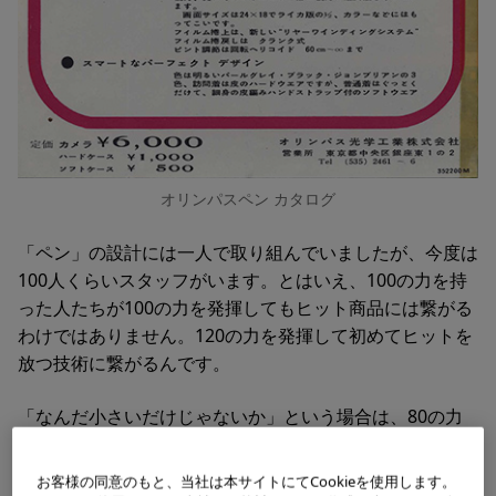
オリンパスペン カタログ
「ペン」の設計には一人で取り組んでいましたが、今度は
100人くらいスタッフがいます。とはいえ、100の力を持
った人たちが100の力を発揮してもヒット商品には繋がる
わけではありません。120の力を発揮して初めてヒットを
放つ技術に繋がるんです。
「なんだ小さいだけじゃないか」という場合は、80の力
しか発揮されないんですよ。その結果どうなるかという
と、「出来ません」、「不可能です」と。こうして立ちは
お客様の同意のもと、当社は本サイトにてCookieを使用します。