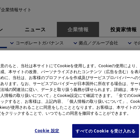
プ企業情報サイト
ン
ニュース
企業情報
投資家情報
内
コーポレートガバナンス
拠点／グループ会社
そ
リンパス
内視鏡の仕組み
意のもと、当社は本サイトにてCookieを使用します。Cookieの使用により
作成、本サイトの改善、パーソナライズされたコンテンツ（広告を含む）を表
内視鏡の仕組み
ために、当社は、お客様のプロファイルを作成及びサービスプロバイバーへの
があります。なお、サービスプロバイダーが日本国外に所在する場合は、サー
該法域の関連法に従い、データと取り扱う義務が課せられます。詳細は、本サ
人情報の取り扱いについて」とCookie設定にて確認できます。「全てのCook
ックすると、お客様は、上記内容、「個人情報の取り扱いについて」、Cook
okiesが使用されることに同意をしたこととなります。お客様は、本サイトの
く説明しています。
e設定をクリックすることで、いつでもこの同意を撤回することができます。
Cookie 設定
すべての Cookie を受け入れる