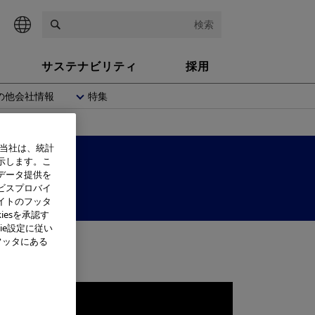
検索
サステナビリティ
採用
の他会社情報
特集
、当社は、統計
示します。こ
データ提供を
ビスプロバイ
イトのフッタ
iesを承認す
ie設定に従い
フッタにある