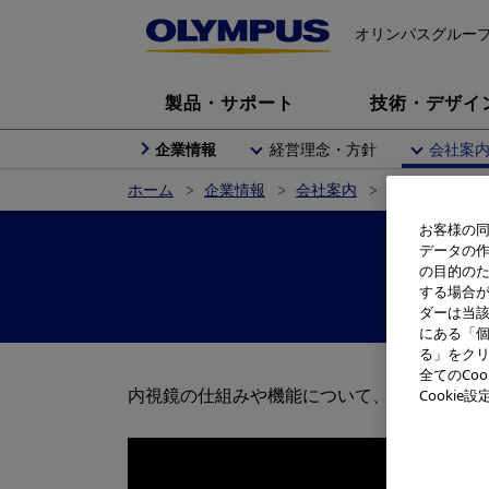
オリンパスグルー
製品・サポート
技術・デザイ
企業情報
経営理念・方針
会社案
ホーム
企業情報
会社案内
動画で知るオ
お客様の同
データの
の目的の
する場合
ダーは当
にある「個
る」をクリ
全てのCo
内視鏡の仕組みや機能について、分かりやす
Cooki