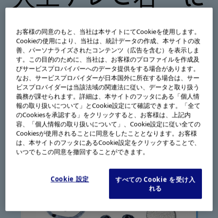
ょろにょろファイ
お客様の同意のもと、当社は本サイトにてCookieを使用します。
Cookieの使用により、当社は、統計データの作成、本サイトの改
バースコープライ
善、パーソナライズされたコンテンツ（広告を含む）を表示しま
す。この目的のために、当社は、お客様のプロファイルを作成及
びサービスプロバイバーへのデータ提供をする場合があります。
ト
なお、サービスプロバイダーが日本国外に所在する場合は、サー
ビスプロバイダーは当該法域の関連法に従い、データと取り扱う
義務が課せられます。詳細は、本サイトのフッタにある「個人情
報の取り扱いについて」とCookie設定にて確認できます。「全て
しくみ
のCookiesを承認する」をクリックすると、お客様は、上記内
容、「個人情報の取り扱いについて」、Cookie設定に従い全ての
Cookiesが使用されることに同意をしたこととなります。お客様
は、本サイトのフッタにあるCookie設定をクリックすることで、
いつでもこの同意を撤回することができます。
Cookie 設定
すべての Cookie を受け入
れる