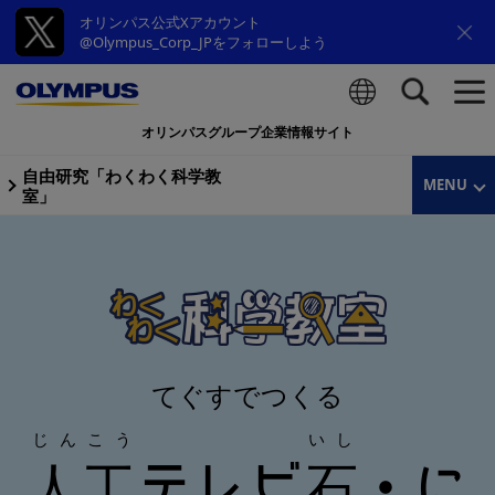
オリンパス公式Xアカウント
@Olympus_Corp_JPをフォローしよう
オリンパスグループ企業情報サイト
検索
自由研究「わくわく科学教
MENU
室」
てぐすでつくる
じんこう
いし
人工
石
テレビ
・に