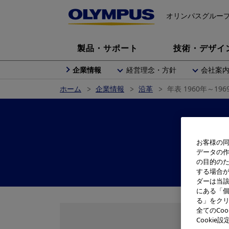
オリンパスグルー
製品・サポート
技術・デザイ
企業情報
経営理念・方針
会社案
ホーム
企業情報
沿革
年表 1960年～196
お客様の同
データの
の目的の
する場合
ダーは当
にある「個
る」をクリ
全てのCo
Cooki