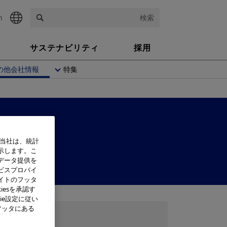
h
検索
サステナビリティ
採用
の他会社情報
特集
、当社は、統計
示します。こ
データ提供を
ビスプロバイ
イトのフッタ
iesを承認す
ie設定に従い
フッタにある