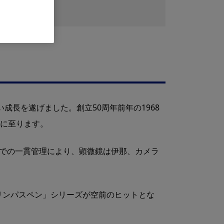
成長を遂げました。創立50周年前年の1968
定に至ります。
までの一貫管理により、顕微鏡は伊那、カメラ
リンパスペン」シリーズが空前のヒットとな