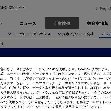
プ企業情報サイト
Englis
ン
ニュース
企業情報
投資家情報
内
コーポレートガバナンス
拠点／グループ会社
そ
9年
年表
意のもと、当社は本サイトにてCookieを使用します。Cookieの使用により
1960年～1969年
作成、本サイトの改善、パーソナライズされたコンテンツ（広告を含む）を表
ために、当社は、お客様のプロファイルを作成及びサービスプロバイバーへの
があります。なお、サービスプロバイダーが日本国外に所在する場合は、サー
該法域の関連法に従い、データと取り扱う義務が課せられます。詳細は、本サ
人情報の取り扱いについて」とCookie設定にて確認できます。「全てのCook
ックすると、お客様は、上記内容、「個人情報の取り扱いについて」、Cook
okiesが使用されることに同意をしたこととなります。お客様は、本サイトの
e設定をクリックすることで、いつでもこの同意を撤回することができます。