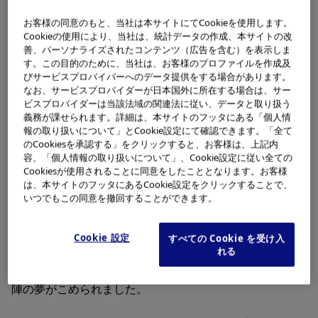
お客様の同意のもと、当社は本サイトにてCookieを使用します。
Cookieの使用により、当社は、統計データの作成、本サイトの改
日本が復興に向けまい進した時代、他社に先駆けて当社は
善、パーソナライズされたコンテンツ（広告を含む）を表示しま
生産工場の再稼動に着手し、経営の近代化への道を歩み始
す。この目的のために、当社は、お客様のプロファイルを作成及
びサービスプロバイバーへのデータ提供をする場合があります。
めます。
なお、サービスプロバイダーが日本国外に所在する場合は、サー
ビスプロバイダーは当該法域の関連法に従い、データと取り扱う
戦後数年のうちに生産工場を再建しますが、資金、資材と
義務が課せられます。詳細は、本サイトのフッタにある「個人情
もに乏しく多くの困難がありました。戦時中に都心から長
報の取り扱いについて」とCookie設定にて確認できます。「全て
のCookiesを承認する」をクリックすると、お客様は、上記内
野県の2工場（伊那、諏訪）に疎開させていた顕微鏡やカ
容、「個人情報の取り扱いについて」、Cookie設定に従い全ての
メラの資材・冶工具を使って生産を再開したことはその一
Cookiesが使用されることに同意をしたこととなります。お客様
例です。その後、創業の地、渋谷区幡ヶ谷に本社の建設を
は、本サイトのフッタにあるCookie設定をクリックすることで、
いつでもこの同意を撤回することができます。
おこないました。
企業再建整備法による増資完了を機に、オリンパス光学工
Cookie 設定
すべての Cookie を受け入
れる
業へと社名を改称します。製品ブランドとの一致のみなら
ず、日本の高千穂から世界のオリンパスへと羽ばたく経営
陣の夢がこめられました。