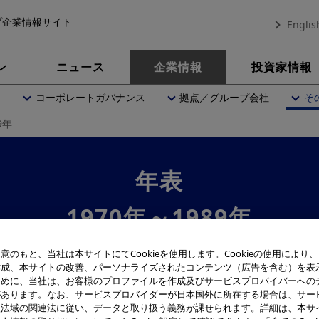
プ企業情報サイト
Englis
ン
ニュース
企業情報
投資家情報
内
コーポレートガバナンス
拠点／グループ会社
そ
9年
年表
1970年～1989年
意のもと、当社は本サイトにてCookieを使用します。Cookieの使用により
作成、本サイトの改善、パーソナライズされたコンテンツ（広告を含む）を表
ために、当社は、お客様のプロファイルを作成及びサービスプロバイバーへの
があります。なお、サービスプロバイダーが日本国外に所在する場合は、サー
該法域の関連法に従い、データと取り扱う義務が課せられます。詳細は、本サ