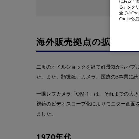
にある「個
る」をクリ
全てのCo
Cooki
海外販売拠点の拡充と内
二度のオイルショックを経て好景気からバブ
た。また、顕微鏡、カメラ、医療の3事業に
一眼レフカメラ「OM-1」は、それまでの大き
視鏡のビデオスコープ化によりモニター画面
ました。
1970年代