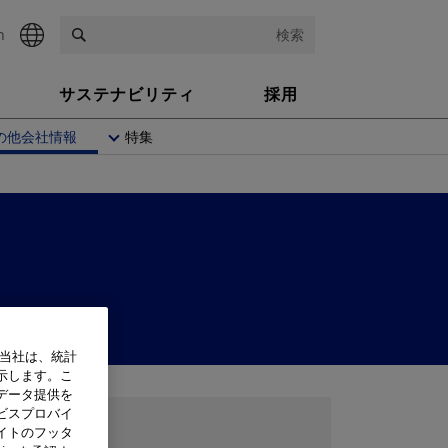
h
検索
サステナビリティ
採用
の他会社情報
特集
、当社は、統計
示します。こ
データ提供を
ビスプロバイ
イトのフッタ