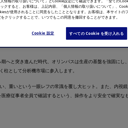
表示
人情報の取り扱いについて」とCookie設定にて確認できます。「全てのCook
ックすると、お客様は、上記内容、「個人情報の取り扱いについて」、Cook
okiesが使用されることに同意をしたこととなります。お客様は、本サイトの
e設定をクリックすることで、いつでもこの同意を撤回することができます。
Cookie 設定
すべての Cookie を受け入れる
視鏡の技術革新
ル期へと突き進んだ時代、オリンパスは生産の基盤を強固にし
続く柱として分析機市場に参入します。
い、重いという一眼レフの常識を覆し大ヒット。また、内視鏡ビ
を医療従事者全員で確認するという、操作をより安全で確実な