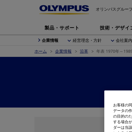
オリンパスグルー
製品・サポート
技術・デザイ
企業情報
経営理念・方針
会社案
ホーム
企業情報
沿革
年表 1970年～198
お客様の同
データの
の目的の
する場合
ダーは当