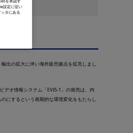
iesを承認す
ie設定に従い
フッタにある
、輸出の拡大に伴い海外販売拠点を拡充しまし
デオ情報システム「EVIS-1」の発売は、内
ものにするという画期的な環境変化をもたらし