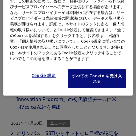
す。この目的のために、当社は、お客様のプロファイルを作成及
びサービスプロバイバーへのデータ提供をする場合があります。
なお、サービスプロバイダーが日本国外に所在する場合は、サー
2023年12月18日
ニュース
ビスプロバイダーは当該法域の関連法に従い、データと取り扱う
オリンパス株式会社 役員人事
義務が課せられます。詳細は、本サイトのフッタにある「個人情
報の取り扱いについて」とCookie設定にて確認できます。「全て
のCookiesを承認する」をクリックすると、お客様は、上記内
2023年12月11日
ニュース
容、「個人情報の取り扱いについて」、Cookie設定に従い全ての
Cookiesが使用されることに同意をしたこととなります。お客様
オリンパス、「Dow Jones Sustainability
は、本サイトのフッタにあるCookie設定をクリックすることで、
World Index （DJSI World）」に3年連続で選
いつでもこの同意を撤回することができます。
定
Cookie 設定
すべての Cookie を受け入
れる
2023年12月07日
ニュース
オリンパス、「Olympus Asia Pacific
Innovation Program」の初代優勝チームに米
国Vesica AI社を選出
2023年11月30日
ニュース
オリンパス、SBTiからネットゼロ目標の認定を