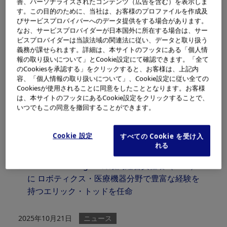
善、パーソナライズされたコンテンツ（広告を含む）を表示しま
す。この目的のために、当社は、お客様のプロファイルを作成及
びサービスプロバイバーへのデータ提供をする場合があります。
2025年12月15日
お知らせ
なお、サービスプロバイダーが日本国外に所在する場合は、サー
低侵襲手術で食道疾患を克服した社員の「True
ビスプロバイダーは当該法域の関連法に従い、データと取り扱う
義務が課せられます。詳細は、本サイトのフッタにある「個人情
to Life」ストーリーを公開
報の取り扱いについて」とCookie設定にて確認できます。「全て
のCookiesを承認する」をクリックすると、お客様は、上記内
容、「個人情報の取り扱いについて」、Cookie設定に従い全ての
2025年12月15日
ニュース
Cookiesが使用されることに同意をしたこととなります。お客様
オリンパス、メドテックにおけるリーダーシッ
は、本サイトのフッタにあるCookie設定をクリックすることで、
いつでもこの同意を撤回することができます。
プ強化に向けベンチャーキャピタルへの出資を
3倍に拡大
Cookie 設定
すべての Cookie を受け入
れる
2025年12月02日
ニュース
Swan EndoSurgicalの最高経営責任者（CEO）
に ロボティクス・医療機器分野で豊富な経験を
持つエリック・トッドを任命
2025年10月21日
ニュース