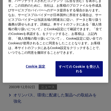
善、パーソナライズされたコンテンツ（広告を含む）を表示しま
す。この目的のために、当社は、お客様のプロファイルを作成及
びサービスプロバイバーへのデータ提供をする場合があります。
なお、サービスプロバイダーが日本国外に所在する場合は、サー
ビスプロバイダーは当該法域の関連法に従い、データと取り扱う
義務が課せられます。詳細は、本サイトのフッタにある「個人情
2003年12月25日
ニュース
報の取り扱いについて」とCookie設定にて確認できます。「全て
オリンパスロジテックス 環境マネジメントシス
のCookiesを承認する」をクリックすると、お客様は、上記内
容、「個人情報の取り扱いについて」、Cookie設定に従い全ての
テム「ISO 14001」の認証を取得
Cookiesが使用されることに同意をしたこととなります。お客様
は、本サイトのフッタにあるCookie設定をクリックすることで、
いつでもこの同意を撤回することができます。
2003年12月11日
お知らせ
オリンパスのデジタル一眼レフカメラ「E-1」
Cookie 設定
すべての Cookie を受け入
が、デジタル一眼レフカメラとして初のエコリ
れる
ーフ環境ラベルを取得
2003年12月02日
ニュース
オリンパス、環境に配慮した製品への取組みを
強化