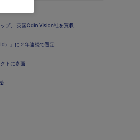
 英国Odin Vision社を買収
SI World）」に２年連続で選定
ェクトに参画
開始