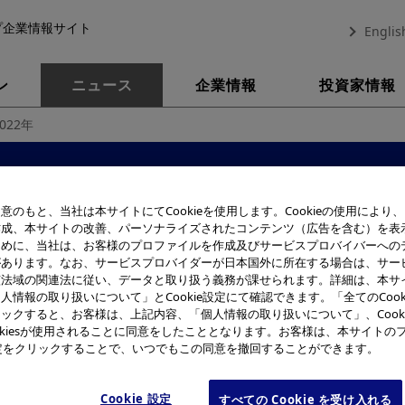
プ企業情報サイト
Englis
ン
ニュース
企業情報
投資家情報
2022年
企業情報ニュース一覧
意のもと、当社は本サイトにてCookieを使用します。Cookieの使用により
2022年
作成、本サイトの改善、パーソナライズされたコンテンツ（広告を含む）を表
ために、当社は、お客様のプロファイルを作成及びサービスプロバイバーへの
があります。なお、サービスプロバイダーが日本国外に所在する場合は、サー
該法域の関連法に従い、データと取り扱う義務が課せられます。詳細は、本サ
人情報の取り扱いについて」とCookie設定にて確認できます。「全てのCook
ックすると、お客様は、上記内容、「個人情報の取り扱いについて」、Cook
okiesが使用されることに同意をしたこととなります。お客様は、本サイトの
e設定をクリックすることで、いつでもこの同意を撤回することができます。
表示
Cookie 設定
すべての Cookie を受け入れる