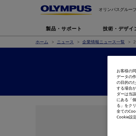
オリンパスグルー
製品・サポート
技術・デザイ
ホーム
ニュース
企業情報ニュース一覧
お客様の同
データの
の目的の
する場合
ダーは当
にある「個
る」をクリ
全てのCo
Cooki