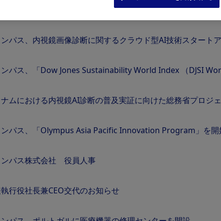
ンパス、内視鏡画像診断に関するクラウド型AI技術スタートアップ、
ンパス、「Dow Jones Sustainability World Index （DJ
トナムにおける内視鏡AI診断の普及実証に向けた総務省プロジ
パス、「Olympus Asia Pacific Innovation Program」を
リンパス株式会社 役員人事
表執行役社長兼CEO交代のお知らせ
リンパス、ポルトガルに医療機器の修理センターを開設