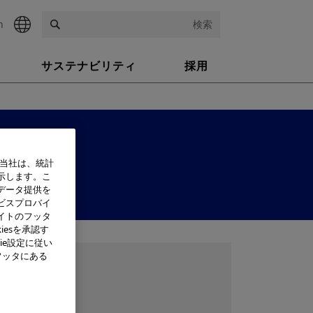
h
検索
サステナビリティ
採用
、当社は、統計
示します。こ
データ提供を
ビスプロバイ
イトのフッタ
iesを承認す
ie設定に従い
フッタにある