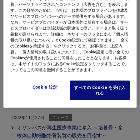
善、パーソナライズされたコンテンツ（広告を含む）を表示しま
す。この目的のために、当社は、お客様のプロファイルを作成及
びサービスプロバイバーへのデータ提供をする場合があります。
なお、サービスプロバイダーが日本国外に所在する場合は、サー
ビスプロバイダーは当該法域の関連法に従い、データと取り扱う
2002年12月02日
ニュース
義務が課せられます。詳細は、本サイトのフッタにある「個人情
報の取り扱いについて」とCookie設定にて確認できます。「全て
デジタルスチルカメラで撮影した画像をダイレ
のCookiesを承認する」をクリックすると、お客様は、上記内
クトプリントするための規格 “ DPS（仮称）”を
容、「個人情報の取り扱いについて」、Cookie設定に従い全ての
策定
Cookiesが使用されることに同意をしたこととなります。お客様
は、本サイトのフッタにあるCookie設定をクリックすることで、
いつでもこの同意を撤回することができます。
2002年11月28日
ニュース
中国におけるコンシューマー製品のサービスサ
Cookie 設定
すべての Cookie を受け入
ポート体制を拡充 上海に加え北京にも自社サー
れる
ビスセンター開設
2002年11月27日
ニュース
オリンパスが再生医療事業に参入 ～培養骨・多
検体自動細胞培養装置の販売を目指す～