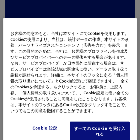
経営理念・方針
お客様の同意のもと、当社は本サイトにてCookieを使用します。
Cookieの使用により、当社は、統計データの作成、本サイトの改
善、パーソナライズされたコンテンツ（広告を含む）を表示しま
経営理念
す。この目的のために、当社は、お客様のプロファイルを作成及
経営戦略
びサービスプロバイバーへのデータ提供をする場合があります。
なお、サービスプロバイダーが日本国外に所在する場合は、サー
オリンパスグローバル行動規範
ビスプロバイダーは当該法域の関連法に従い、データと取り扱う
義務が課せられます。詳細は、本サイトのフッタにある「個人情
報の取り扱いについて」とCookie設定にて確認できます。「全て
のCookiesを承認する」をクリックすると、お客様は、上記内
容、「個人情報の取り扱いについて」、Cookie設定に従い全ての
Cookiesが使用されることに同意をしたこととなります。お客様
は、本サイトのフッタにあるCookie設定をクリックすることで、
いつでもこの同意を撤回することができます。
Cookie 設定
すべての Cookie を受け入
れる