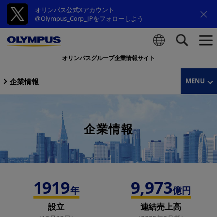
オリンパス公式Xアカウント
@Olympus_Corp_JPをフォローしよう
オリンパスグループ企業情報サイト
検索
企業情報
MENU
企業情報
1919
9,973
年
億円
設立
連結売上高